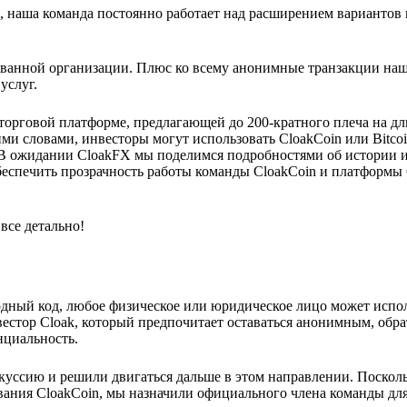
, наша команда постоянно работает над расширением вариантов
ованной организации. Плюс ко всему анонимные транзакции наш
услуг.
 торговой платформе, предлагающей до 200-кратного плеча на д
ми словами, инвесторы могут использовать CloakCoin или Bitcoi
 В ожидании CloakFX мы поделимся подробностями об истории 
беспечить прозрачность работы команды CloakCoin и платформы
все детально!
дный код, любое физическое или юридическое лицо может испо
естор Cloak, который предпочитает оставаться анонимным, обра
нциальность.
уссию и решили двигаться дальше в этом направлении. Поскол
ания CloakCoin, мы назначили официального члена команды для