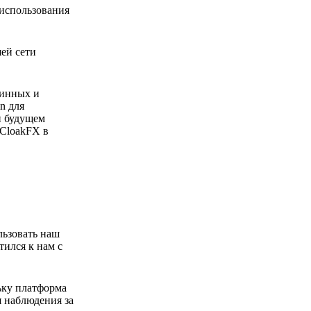
 использования
ей сети
линных и
n для
и будущем
 CloakFX в
льзовать наш
тился к нам с
ьку платформа
 наблюдения за