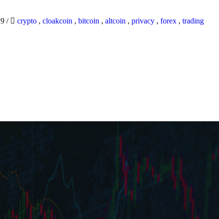
19
/
crypto
,
cloakcoin
,
bitcoin
,
altcoin
,
privacy
,
forex
,
trading