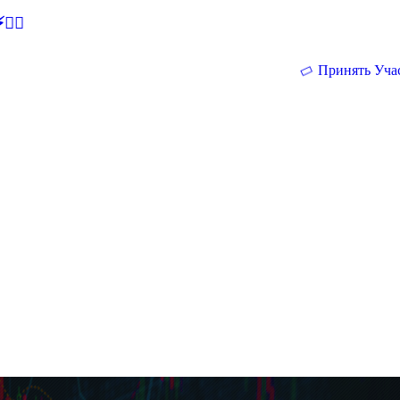
🕵‍♂
Принять Уча