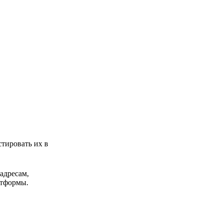
тировать их в
адресам,
атформы.