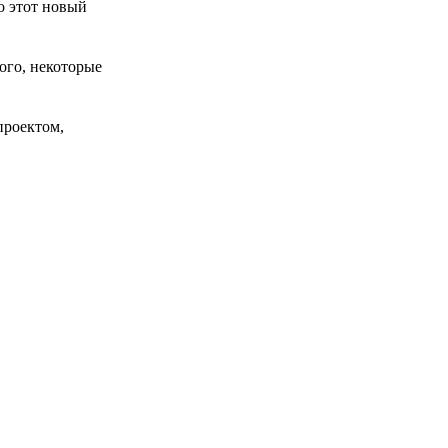
о этот новый
ого, некоторые
проектом,