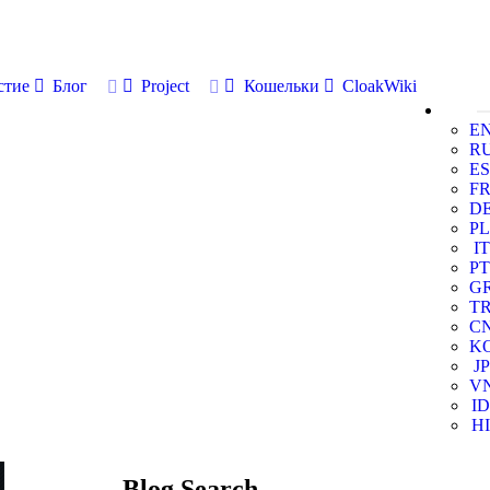
стие
Блог
Project
Кошельки
CloakWiki
E
R
ES
F
D
PL
IT
PT
G
T
C
K
JP
V
ID
HI
Blog Search