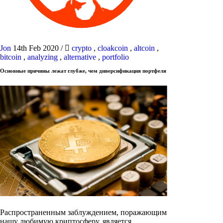
Jon
14th Feb 2020
/
crypto
,
cloakcoin
,
altcoin
,
bitcoin
,
analyzing
,
alternative
,
portfolio
Основные причины лежат глубже, чем диверсификация портфеля
Распространенным заблуждением, поражающим
нашу любимую криптосферу, является