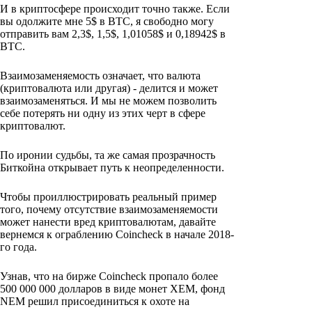
И в криптосфере происходит точно также. Если
вы одолжите мне 5$ в BTC, я свободно могу
отправить вам 2,3$, 1,5$, 1,01058$ и 0,18942$ в
BTC.
Взаимозаменяемость означает, что валюта
(криптовалюта или другая) - делится и может
взаимозаменяться. И мы не можем позволить
себе потерять ни одну из этих черт в сфере
криптовалют.
По иронии судьбы, та же самая прозрачность
Биткойна открывает путь к неопределенности.
Чтобы проиллюстрировать реальный пример
того, почему отсутствие взаимозаменяемости
может нанести вред криптовалютам, давайте
вернемся к ограблению Coincheck в начале 2018-
го года.
Узнав, что на бирже Coincheck пропало более
500 000 000 долларов в виде монет XEM, фонд
NEM решил присоединиться к охоте на