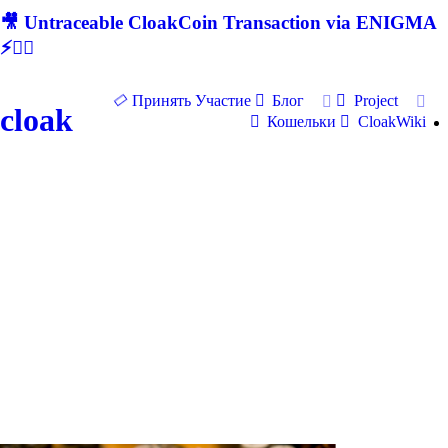
🎥 Untraceable CloakCoin Transaction via ENIGMA
⚡🕵‍♂
Принять Участие
Блог
Project
cloak
Кошельки
CloakWiki