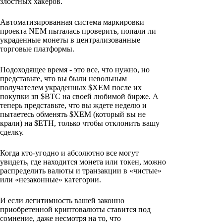
злостных хакеров.
Автоматизированная система маркировки
проекта NEM пыталась проверить, попали ли
украденные монеты в централизованные
торговые платформы.
Подоходящее время - это все, что нужно, но
представьте, что вы были невольным
получателем украденных $XEM после их
покупки зп $BTC на своей любимой бирже. А
теперь представьте, что вы ждете неделю и
пытаетесь обменять $XEM (который вы не
крали) на $ETH, только чтобы отклонить вашу
сделку.
Когда кто-угодно и абсолютно все могут
увидеть, где находится монета или токен, можно
распределить валюты и транзакции в «чистые»
или «незаконные» категории.
И если легитимность вашей законно
приобретенной криптовалюты ставится под
сомнение, даже несмотря на то, что