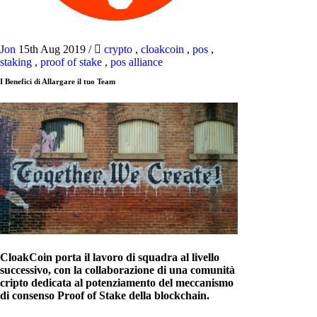
Jon
15th Aug 2019
/
crypto
,
cloakcoin
,
pos
,
staking
,
proof of stake
,
pos alliance
I Benefici di Allargare il tuo Team
CloakCoin porta il lavoro di squadra al livello
successivo, con la collaborazione di una comunità
cripto dedicata al potenziamento del meccanismo
di consenso Proof of Stake della blockchain.