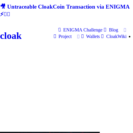
🎥 Untraceable CloakCoin Transaction via ENIGMA
⚡🕵‍♂
ENIGMA Challenge
Blog
cloak
Project
Wallets
CloakWiki