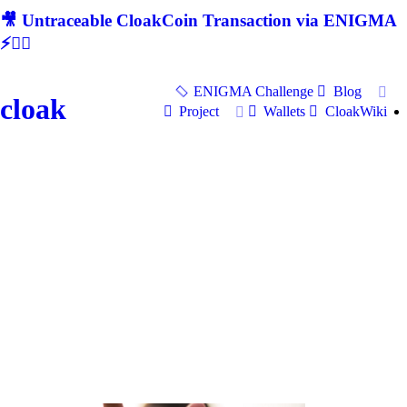
🎥 Untraceable CloakCoin Transaction via ENIGMA
⚡🕵‍♂
ENIGMA Challenge
Blog
cloak
Project
Wallets
CloakWiki