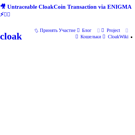
🎥 Untraceable CloakCoin Transaction via ENIGMA
⚡🕵‍♂
Принять Участие
Блог
Project
cloak
Кошельки
CloakWiki