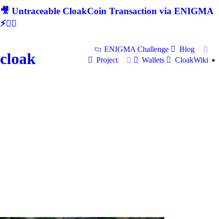
🎥 Untraceable CloakCoin Transaction via ENIGMA
⚡🕵‍♂
ENIGMA Challenge
Blog
cloak
Project
Wallets
CloakWiki