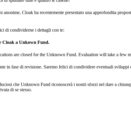
 di spuntare tutte e quattro le caselle!
zioni anonime, Cloak ha recentemente presentato una approfondita prop
i di condividerne i dettagli con te:
ione Cloak a Unkown Fund.
lications are closed for the Unknown Fund. Evaluation will take a few 
te in fase di revisione. Saremo felici di condividere eventuali svilupp
fiduciosi che Unknown Fund riconoscerà i nostri sforzi nel dare a chiun
vata di se stesso.