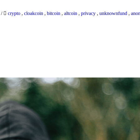
9
/
crypto
,
cloakcoin
,
bitcoin
,
altcoin
,
privacy
,
unknownfund
,
ano