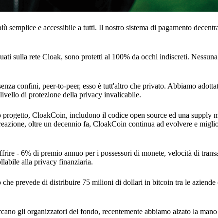
iù semplice e accessibile a tutti. Il nostro sistema di pagamento decent
ettuati sulla rete Cloak, sono protetti al 100% da occhi indiscreti. Nessun
 senza confini, peer-to-peer, esso è tutt'altro che privato. Abbiamo adotta
ivello di protezione della privacy invalicabile.
stro progetto, CloakCoin, includono il codice open source ed una supply 
 creazione, oltre un decennio fa, CloakCoin continua ad evolvere e migli
frire - 6% di premio annuo per i possessori di monete, velocità di trans
labile alla privacy finanziaria.
che prevede di distribuire 75 milioni di dollari in bitcoin tra le aziend
cercano gli organizzatori del fondo, recentemente abbiamo alzato la man