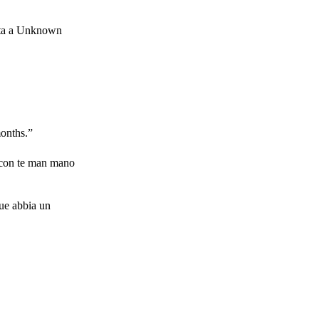
osta a Unknown
months.”
i con te man mano
que abbia un