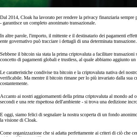
Dal 2014, Cloak ha lavorato per rendere la privacy finanziaria sempre p
- garantisce un completo anonimato transazionale.
In altre parole, l'importo, il mittente e il destinatario dei pagamenti eff
ente governativo può tracciare i dettagli di una determinata transazione.
Sebbene il bitcoin sia stata la prima criptovaluta a facilitare transazioni
concetto di pagamenti globali e trustless, al quale abbiamo aggiunto un l
Le caratteristiche condivise tra bitcoin e la criptovaluta nativa del no
verificabile. Ma mentre il bitcoin rimane per lo più invariato dalla sua
costantemente.
Accanto ai nostri aggiornamenti della prima criptovaluta al mondo ad of
secondi e una rete rispettosa dell'ambiente - si trova una dedizione incrol
E oggi, siamo felici di segnalare la nostra scoperta di un fondo anonimo 
la visione di Cloak.
Come organizzazione che si adatta perfettamente ai criteri di ciò che 