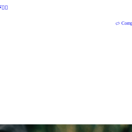
🕵‍♂
Comp