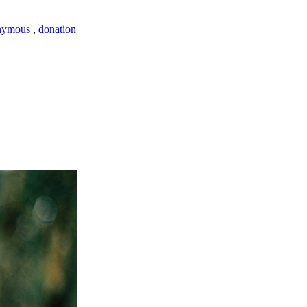
nymous
,
donation