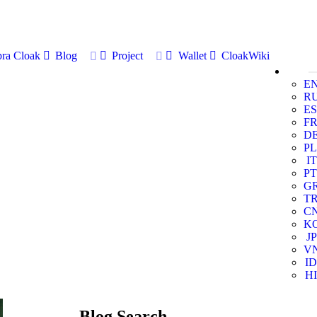
ra Cloak
Blog
Project
Wallet
CloakWiki
E
R
ES
F
D
PL
IT
PT
G
T
C
K
JP
V
ID
HI
Blog Search