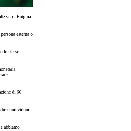
ralizzato - Enigma
a persona esterna o
to lo stesso
monetaria
orare
azione di 60
e che condividono
o e abbiamo