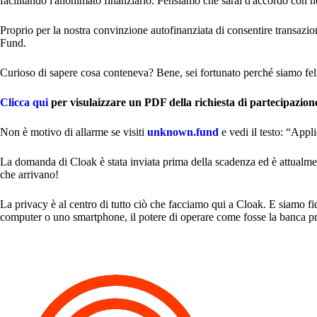
facilitando l'anonimato finanziario. Pensiamo che sarai d'accordo con noi
Proprio per la nostra convinzione autofinanziata di consentire transa
Fund.
Curioso di sapere cosa conteneva? Bene, sei fortunato perché siamo felic
Clicca qui
per visulaizzare un PDF della richiesta di partecipaz
Non è motivo di allarme se visiti
unknown.fund
e vedi il testo: “App
La domanda di Cloak è stata inviata prima della scadenza ed è attualmen
che arrivano!
La privacy è al centro di tutto ciò che facciamo qui a Cloak. E siamo 
computer o uno smartphone, il potere di operare come fosse la banca pri