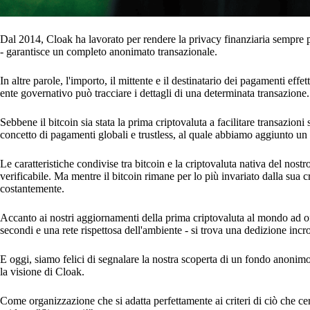
Dal 2014, Cloak ha lavorato per rendere la privacy finanziaria sempre p
- garantisce un completo anonimato transazionale.
In altre parole, l'importo, il mittente e il destinatario dei pagamenti eff
ente governativo può tracciare i dettagli di una determinata transazione.
Sebbene il bitcoin sia stata la prima criptovaluta a facilitare transazioni
concetto di pagamenti globali e trustless, al quale abbiamo aggiunto un l
Le caratteristiche condivise tra bitcoin e la criptovaluta nativa del no
verificabile. Ma mentre il bitcoin rimane per lo più invariato dalla sua
costantemente.
Accanto ai nostri aggiornamenti della prima criptovaluta al mondo ad of
secondi e una rete rispettosa dell'ambiente - si trova una dedizione incrol
E oggi, siamo felici di segnalare la nostra scoperta di un fondo anonimo 
la visione di Cloak.
Come organizzazione che si adatta perfettamente ai criteri di ciò che 