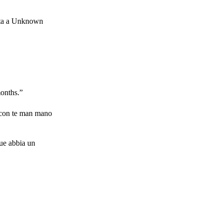
osta a Unknown
months.”
i con te man mano
que abbia un