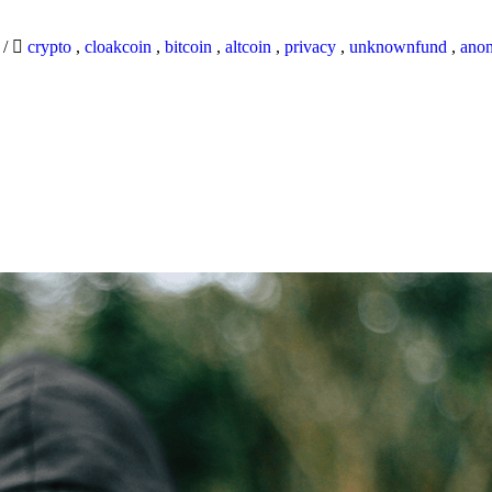
9
/
crypto
,
cloakcoin
,
bitcoin
,
altcoin
,
privacy
,
unknownfund
,
ano