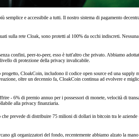
iù semplice e accessibile a tutti. Il nostro sistema di pagamento decent
ettuati sulla rete Cloak, sono protetti al 100% da occhi indiscreti. Nessun
 senza confini, peer-to-peer, esso è tutt'altro che privato. Abbiamo adotta
ivello di protezione della privacy invalicabile.
stro progetto, CloakCoin, includono il codice open source ed una supply 
 creazione, oltre un decennio fa, CloakCoin continua ad evolvere e migli
frire - 6% di premio annuo per i possessori di monete, velocità di trans
labile alla privacy finanziaria.
che prevede di distribuire 75 milioni di dollari in bitcoin tra le aziend
cercano gli organizzatori del fondo, recentemente abbiamo alzato la man