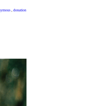
nymous
,
donation