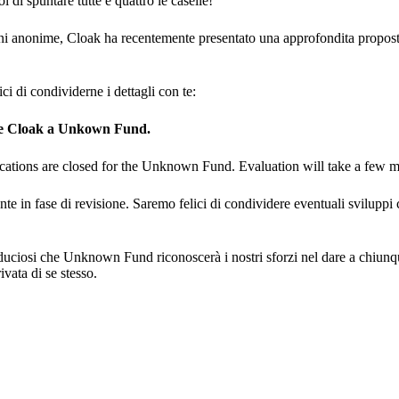
 di spuntare tutte e quattro le caselle!
zioni anonime, Cloak ha recentemente presentato una approfondita prop
i di condividerne i dettagli con te:
ione Cloak a Unkown Fund.
lications are closed for the Unknown Fund. Evaluation will take a few 
te in fase di revisione. Saremo felici di condividere eventuali svilupp
fiduciosi che Unknown Fund riconoscerà i nostri sforzi nel dare a chiun
vata di se stesso.