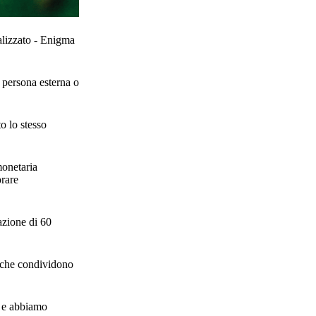
ralizzato - Enigma
a persona esterna o
to lo stesso
monetaria
orare
azione di 60
e che condividono
o e abbiamo