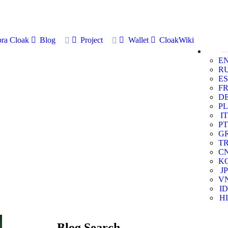
ra Cloak
Blog
Project
Wallet
CloakWiki
E
R
ES
F
D
PL
IT
PT
G
T
C
K
JP
V
ID
HI
Blog Search