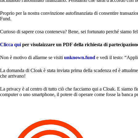
facilitando l'anonimato finanziario. Pensiamo che sarai d'accordo con noi
Proprio per la nostra convinzione autofinanziata di consentire transa
Fund.
Curioso di sapere cosa conteneva? Bene, sei fortunato perché siamo felic
Clicca qui
per visulaizzare un PDF della richiesta di partecipaz
Non è motivo di allarme se visiti
unknown.fund
e vedi il testo: “App
La domanda di Cloak è stata inviata prima della scadenza ed è attualmen
che arrivano!
La privacy è al centro di tutto ciò che facciamo qui a Cloak. E siamo 
computer o uno smartphone, il potere di operare come fosse la banca pri