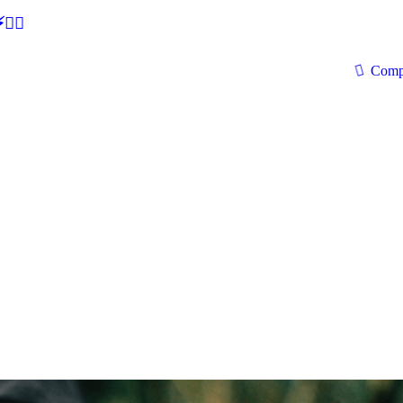
🕵‍♂
Comp