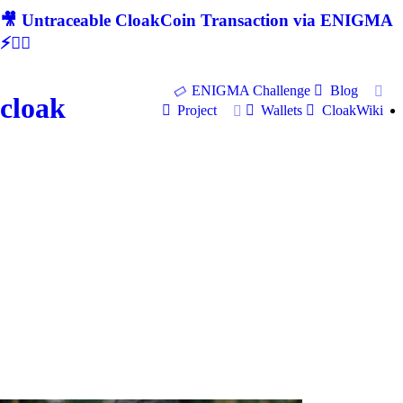
🎥 Untraceable CloakCoin Transaction via ENIGMA
⚡🕵‍♂
ENIGMA Challenge
Blog
cloak
Project
Wallets
CloakWiki