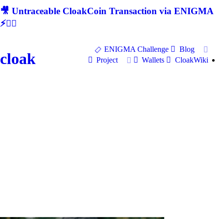
🎥 Untraceable CloakCoin Transaction via ENIGMA
⚡🕵‍♂
ENIGMA Challenge
Blog
cloak
Project
Wallets
CloakWiki