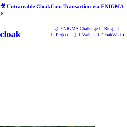
🎥 Untraceable CloakCoin Transaction via ENIGMA
⚡🕵‍♂
ENIGMA Challenge
Blog
cloak
Project
Wallets
CloakWiki