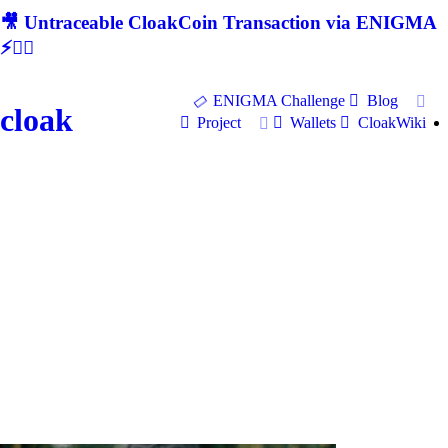
🎥 Untraceable CloakCoin Transaction via ENIGMA
⚡🕵‍♂
ENIGMA Challenge
Blog
cloak
Project
Wallets
CloakWiki