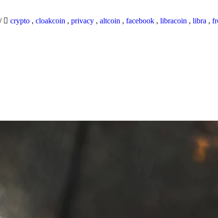
/
crypto
,
cloakcoin
,
privacy
,
altcoin
,
facebook
,
libracoin
,
libra
,
f