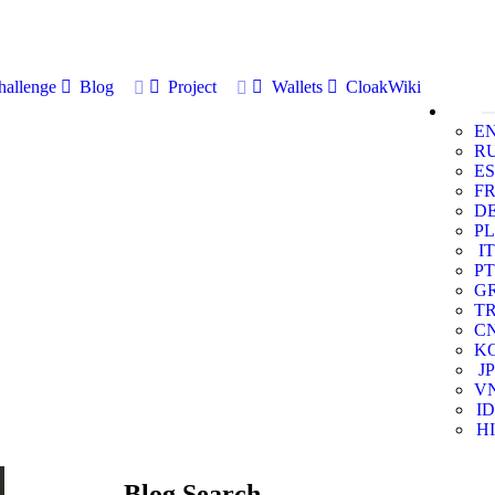
allenge
Blog
Project
Wallets
CloakWiki
E
R
ES
F
D
PL
IT
PT
G
T
C
K
JP
V
ID
HI
Blog Search