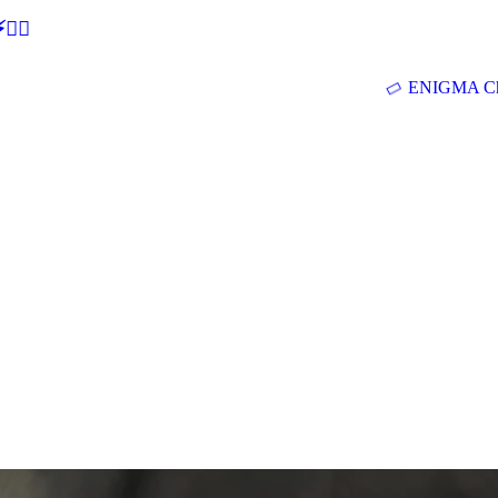
🕵‍♂
ENIGMA Ch