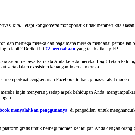
rivasi kita. Tetapi konglomerat monopolistik tidak memberi kita alasa
h roti dan mentega mereka dan bagaimana mereka mendanai pembelian p
ngin lebih? Berikut ini
72 perusahaan
yang telah dilahap FB.
a sadar menawarkan data Anda kepada mereka. Lagi! Tetapi kali ini, 
ikut serta dalam ekosistem keuangan internal mereka.
npa memperkuat cengkeraman Facebook terhadap masyarakat modern.
a, mereka ingin menyerang setiap aspek kehidupan Anda, mengumpulkan
tungan.
book menyalahkan penggunanya
, di pengadilan, untuk menghancurk
platform gratis untuk berbagi momen kehidupan Anda dengan orang-