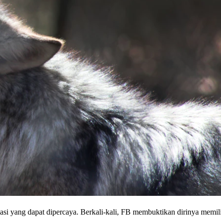
sasi yang dapat dipercaya. Berkali-kali, FB membuktikan dirinya memi