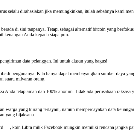
harus selalu dirahasiakan jika memungkinkan, itulah sebabnya kami me
berada di sini tanpanya. Tetapi sebagai alternatif bitcoin yang berfokus
il keuangan Anda kepada siapa pun.
ngiriman data pelanggan. Ini untuk alasan yang bagus!
ibadi pengunanya. Kita hanya dapat membayangkan sumber daya yang
n suara milyaran orang.
i Anda tetap aman dan 100% anonim. Tidak ada perusahaan raksasa y
aan warga yang kurang terlayani, namun mempercayakan data keuangan
an yang bijaksana.
d — , koin Libra milik Facebook mungkin memiliki rencana jangka pa