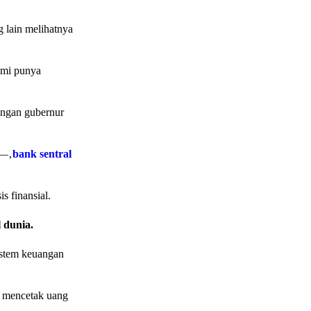
g lain melihatnya
ami punya
ungan gubernur
— ,
bank sentral
s finansial.
 dunia.
sistem keuangan
sa mencetak uang