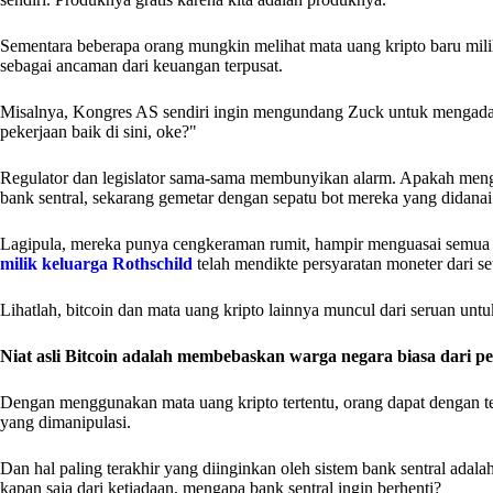
Sementara beberapa orang mungkin melihat mata uang kripto baru milik 
sebagai ancaman dari keuangan terpusat.
Misalnya, Kongres AS sendiri ingin mengundang Zuck untuk mengada
pekerjaan baik di sini, oke?"
Regulator dan legislator sama-sama membunyikan alarm. Apakah men
bank sentral, sekarang gemetar dengan sepatu bot mereka yang didanai
Lagipula, mereka punya cengkeraman rumit, hampir menguasai semua k
milik keluarga Rothschild
telah mendikte persyaratan moneter dari se
Lihatlah, bitcoin dan mata uang kripto lainnya muncul dari seruan unt
Niat asli Bitcoin adalah membebaskan warga negara biasa dari p
Dengan menggunakan mata uang kripto tertentu, orang dapat dengan ten
yang dimanipulasi.
Dan hal paling terakhir yang diinginkan oleh sistem bank sentral adalah
kapan saja dari ketiadaan, mengapa bank sentral ingin berhenti?