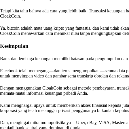
Tetapi kita tahu bahwa ada cara yang lebih baik. Transaksi keuangan 
CloakCoin.
Ya, bitcoin adalah mata uang kripto yang fantastis, dan kami tidak akan 
CloakCoin menawarkan cara menukar nilai tanpa mengungkapkan deta
Kesimpulan
Bank dan lembaga keuangan memiliki batasan pada pengumpulan dan pe
Facebook telah memegang — dan terus mengumpulkan — semua data pr
untuk menyimpan video dan gambar serta transkrip obrolan dan rekama
Dengan menggunakan CloakCoin sebagai metode pembayaran, transaks
memata-matai informasi keuangan pribadi Anda.
Kami menghargai upaya untuk memberikan akses finansial kepada jut
korporasi yang telah melanggar privasi penggunanya bukanlah keputus
Dan, mengingat mitra monopolistiknya — Uber, eBay, VISA, Mastercar
menjadi bank sentral yang dominan di dunia.