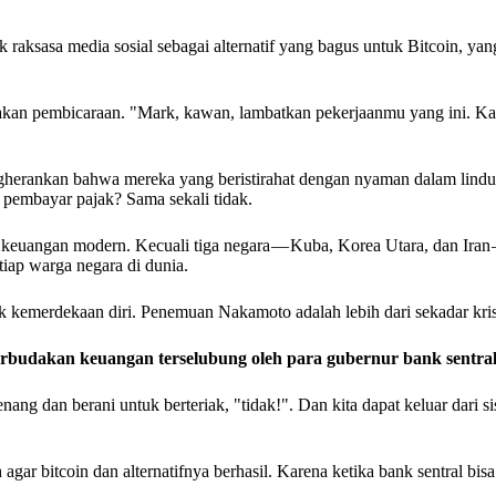
raksasa media sosial sebagai alternatif yang bagus untuk Bitcoin, yan
kan pembicaraan. "Mark, kawan, lambatkan pekerjaanmu yang ini. K
gherankan bahwa mereka yang beristirahat dengan nyaman dalam lind
 pembayar pajak? Sama sekali tidak.
euangan modern. Kecuali tiga negara — Kuba, Korea Utara, dan Iran 
tiap warga negara di dunia.
uk kemerdekaan diri. Penemuan Nakamoto adalah lebih dari sekadar krisi
erbudakan keuangan terselubung oleh para gubernur bank sentral
ang dan berani untuk berteriak, "tidak!". Dan kita dapat keluar dari 
 agar bitcoin dan alternatifnya berhasil. Karena ketika bank sentral bi