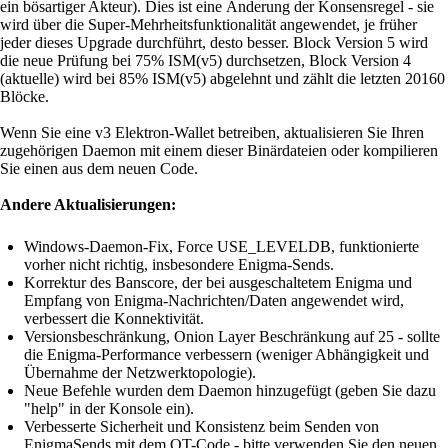
ein bösartiger Akteur). Dies ist eine Änderung der Konsensregel - sie
wird über die Super-Mehrheitsfunktionalität angewendet, je früher
jeder dieses Upgrade durchführt, desto besser. Block Version 5 wird
die neue Prüfung bei 75% ISM(v5) durchsetzen, Block Version 4
(aktuelle) wird bei 85% ISM(v5) abgelehnt und zählt die letzten 20160
Blöcke.
Wenn Sie eine v3 Elektron-Wallet betreiben, aktualisieren Sie Ihren
zugehörigen Daemon mit einem dieser Binärdateien oder kompilieren
Sie einen aus dem neuen Code.
Andere Aktualisierungen:
Windows-Daemon-Fix, Force USE_LEVELDB, funktionierte
vorher nicht richtig, insbesondere Enigma-Sends.
Korrektur des Banscore, der bei ausgeschaltetem Enigma und
Empfang von Enigma-Nachrichten/Daten angewendet wird,
verbessert die Konnektivität.
Versionsbeschränkung, Onion Layer Beschränkung auf 25 - sollte
die Enigma-Performance verbessern (weniger Abhängigkeit und
Übernahme der Netzwerktopologie).
Neue Befehle wurden dem Daemon hinzugefügt (geben Sie dazu
"help" in der Konsole ein).
Verbesserte Sicherheit und Konsistenz beim Senden von
EnigmaSends mit dem QT-Code - bitte verwenden Sie den neuen