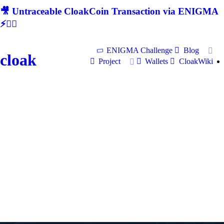
🎥 Untraceable CloakCoin Transaction via ENIGMA
⚡🕵‍♂
ENIGMA Challenge
Blog
cloak
Project
Wallets
CloakWiki