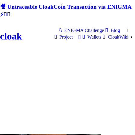
🎥 Untraceable CloakCoin Transaction via ENIGMA
⚡🕵‍♂
ENIGMA Challenge
Blog
cloak
Project
Wallets
CloakWiki