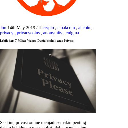
Jon
14th May 2019
/
crypto
,
cloakcoin
,
altcoin
,
privacy
,
privacycoins
,
anonymity
,
enigma
Lebih dari 7 Miliar Warga Dunia berhak atas Privasi
Saat ini, privasi online menjadi semakin penting
dalam kehidupan masyarakat global yang saling