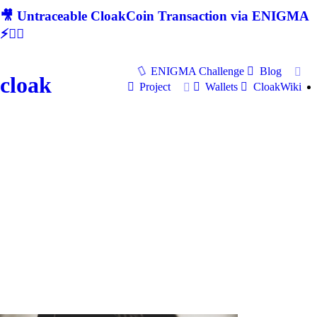
🎥 Untraceable CloakCoin Transaction via ENIGMA
⚡🕵‍♂
ENIGMA Challenge
Blog
cloak
Project
Wallets
CloakWiki