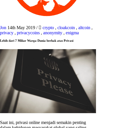
Jon
14th May 2019
/
crypto
,
cloakcoin
,
altcoin
,
privacy
,
privacycoins
,
anonymity
,
enigma
Lebih dari 7 Miliar Warga Dunia berhak atas Privasi
Saat ini, privasi online menjadi semakin penting
dalam kehidupan masyarakat global yang saling