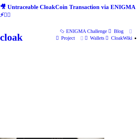
🎥 Untraceable CloakCoin Transaction via ENIGMA
⚡🕵‍♂
ENIGMA Challenge
Blog
cloak
Project
Wallets
CloakWiki