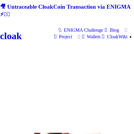
🎥 Untraceable CloakCoin Transaction via ENIGMA
⚡🕵‍♂
ENIGMA Challenge
Blog
cloak
Project
Wallets
CloakWiki