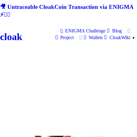
🎥 Untraceable CloakCoin Transaction via ENIGMA
⚡🕵‍♂
ENIGMA Challenge
Blog
cloak
Project
Wallets
CloakWiki