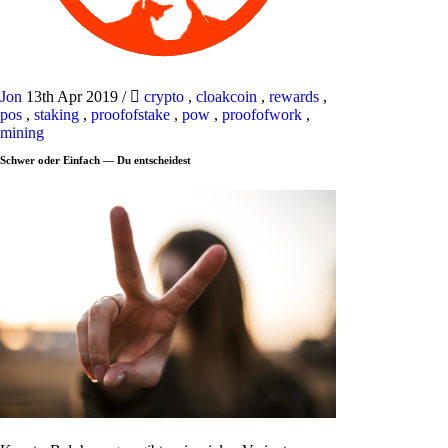
Jon
13th Apr 2019
/
crypto
,
cloakcoin
,
rewards
,
pos
,
staking
,
proofofstake
,
pow
,
proofofwork
,
mining
Schwer oder Einfach — Du entscheidest