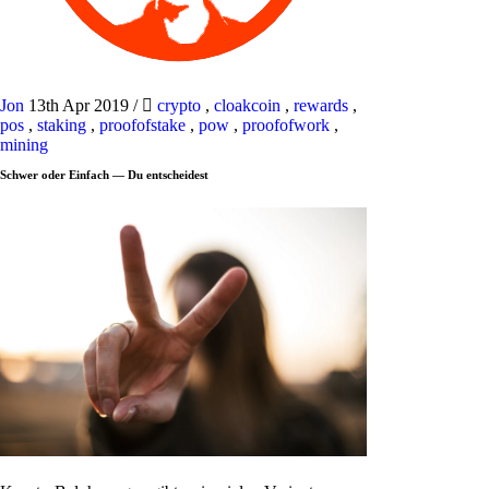
Jon
13th Apr 2019
/
crypto
,
cloakcoin
,
rewards
,
pos
,
staking
,
proofofstake
,
pow
,
proofofwork
,
mining
Schwer oder Einfach — Du entscheidest