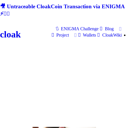
🎥 Untraceable CloakCoin Transaction via ENIGMA
⚡🕵‍♂
ENIGMA Challenge
Blog
cloak
Project
Wallets
CloakWiki