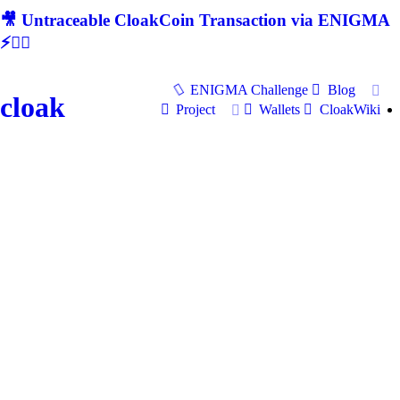
🎥 Untraceable CloakCoin Transaction via ENIGMA
⚡🕵‍♂
ENIGMA Challenge
Blog
cloak
Project
Wallets
CloakWiki