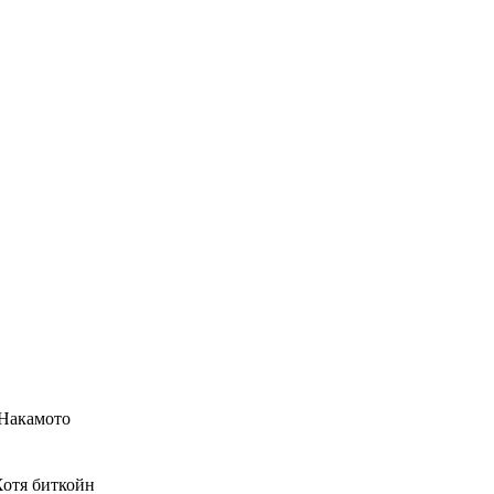
 Накамото
Хотя биткойн