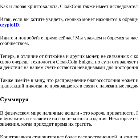
Как и любая криптовалюта, CloakCoin также имеет исследовател
Итак, если вы хотите увидеть, сколько монет находится в обращ
cryptoID
.
Идите и попробуйте прямо сейчас! Мы уважаем и боремся за ч
сообществом.
Теперь, в отличие от биткойна и других монет, не связанных с
свою очередь, технология CloakCoin Enigma по сути отправляет 
а действия на вашем счете остаются невидимыми для посторонни
Также имейте в виду, что распределение благосостояния может
транзакций никогда не прекращается в связи с навязанные людя
Суммируя
В физическом мире наличные деньги - это король приватности.
в бумажник и взгляните на год печатного издания. Некоторые сче
значения, когда приходит время их тратить.
Криптовалюта становится все более распространенной, и концеп