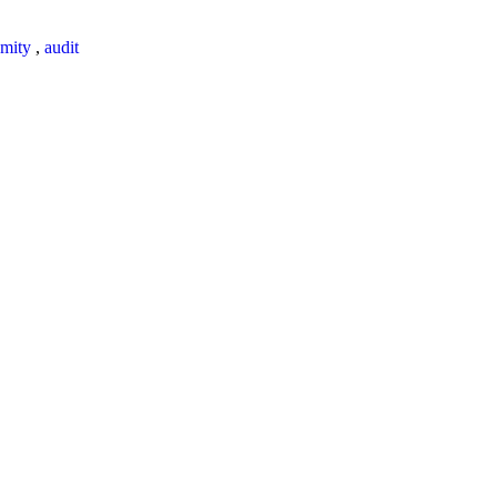
mity
,
audit