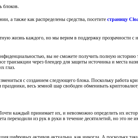
ь блоков.
ении, а также как распределены средства, посетите
страницу Clo
астную жизнь каждого, но мы верим в поддержку прозрачности 
 конфиденциальностью, вы не сможете получить полную историю 
все транзакции через блендер для защиты источника и места назн
х глаз.
 измениться с созданием следующего блока. Поскольку работа к
м праздники, весь земной шар свободен обменивать криптовалюту
 Почти каждый принимает их, и невозможно определить их исто
та переходили из рук в руки в течение десятилетий, но это не и
ция цифровых активов актуальна, как никогда. А поскольку так