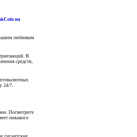
akCoin на
с нашим любимым
транзакций. В
ачения средств,
риптовалютных
 24/7.
рию. Посмотрите
меет никакого
ие гигантские