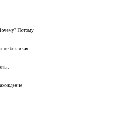
. Почему? Потому
ы не безликая
кты,
нахождение