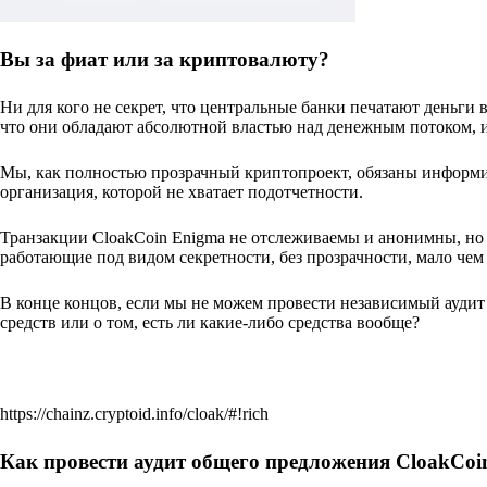
Вы за фиат или за криптовалюту?
Ни для кого не секрет, что центральные банки печатают деньги в
что они обладают абсолютной властью над денежным потоком, и
Мы, как полностью прозрачный криптопроект, обязаны информир
организация, которой не хватает подотчетности.
Транзакции CloakCoin Enigma не отслеживаемы и анонимны, но 
работающие под видом секретности, без прозрачности, мало че
В конце концов, если мы не можем провести независимый аудит
средств или о том, есть ли какие-либо средства вообще?
https://chainz.cryptoid.info/cloak/#!rich
Как провести аудит общего предложения CloakCoi