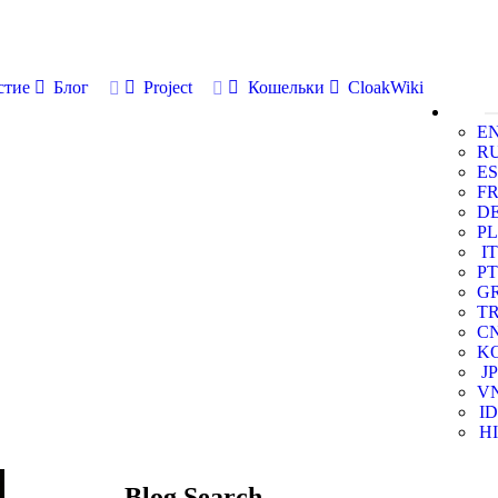
стие
Блог
Project
Кошельки
CloakWiki
E
R
ES
F
D
PL
IT
PT
G
T
C
K
JP
V
ID
HI
Blog Search