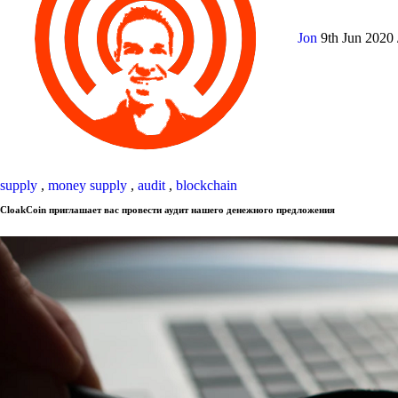
Jon
9th Jun 2020
supply
,
money supply
,
audit
,
blockchain
CloakCoin приглашает вас провести аудит нашего денежного предложения