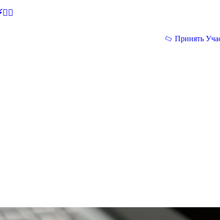
🕵‍♂
Принять Уча