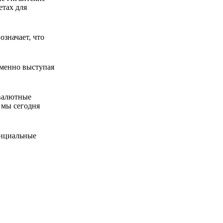
етах для
значает, что
еменно выступая
овалютные
 мы сегодня
енциальные