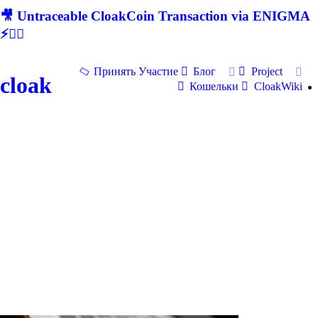
🎥 Untraceable CloakCoin Transaction via ENIGMA
⚡🕵‍♂
Принять Участие
Блог
Project
cloak
Кошельки
CloakWiki