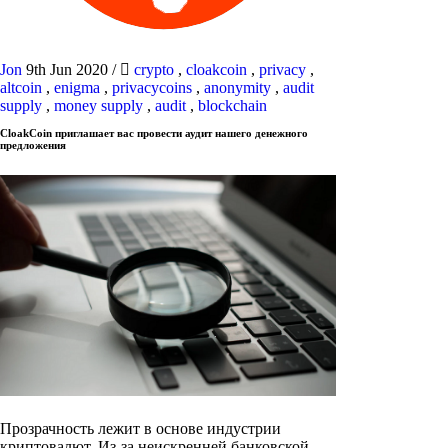
Jon
9th Jun 2020
/
crypto
,
cloakcoin
,
privacy
,
altcoin
,
enigma
,
privacycoins
,
anonymity
,
audit
supply
,
money supply
,
audit
,
blockchain
CloakCoin приглашает вас провести аудит нашего денежного
предложения
Прозрачность лежит в основе индустрии
криптовалют. Из-за неискренней банковской