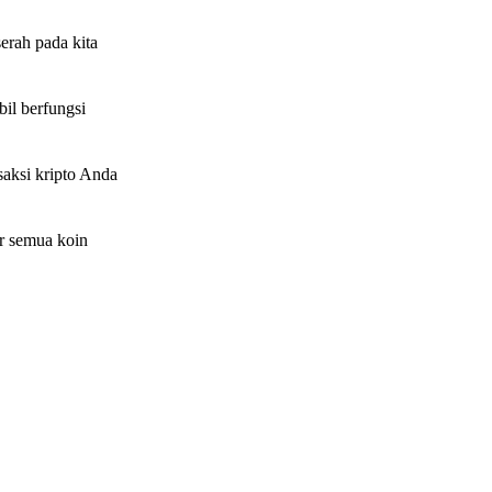
erah pada kita
il berfungsi
saksi kripto Anda
ar semua koin