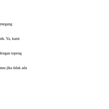
memegang
aik. Ya, kami
 dengan topeng
tau jika tidak ada