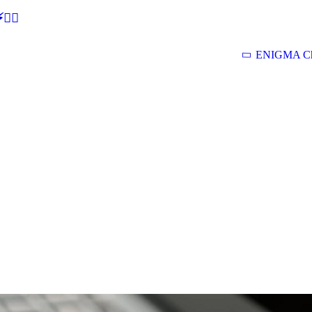
🕵‍♂
ENIGMA Ch