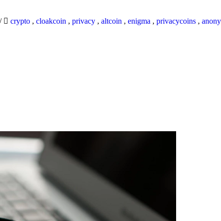
/
crypto
,
cloakcoin
,
privacy
,
altcoin
,
enigma
,
privacycoins
,
anony