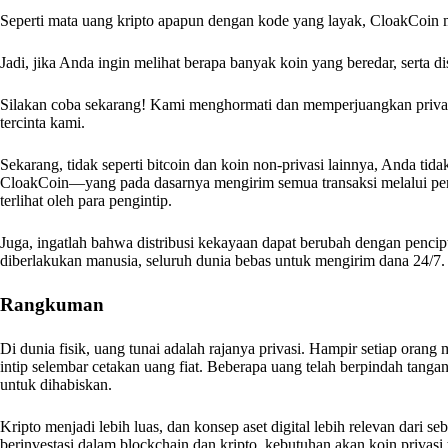
Seperti mata uang kripto apapun dengan kode yang layak, CloakCoin m
Jadi, jika Anda ingin melihat berapa banyak koin yang beredar, serta d
Silakan coba sekarang! Kami menghormati dan memperjuangkan privasi
tercinta kami.
Sekarang, tidak seperti bitcoin dan koin non-privasi lainnya, Anda ti
CloakCoin—yang pada dasarnya mengirim semua transaksi melalui pen
terlihat oleh para pengintip.
Juga, ingatlah bahwa distribusi kekayaan dapat berubah dengan pencipt
diberlakukan manusia, seluruh dunia bebas untuk mengirim dana 24/7.
Rangkuman
Di dunia fisik, uang tunai adalah rajanya privasi. Hampir setiap or
intip selembar cetakan uang fiat. Beberapa uang telah berpindah tangan
untuk dihabiskan.
Kripto menjadi lebih luas, dan konsep aset digital lebih relevan dari
berinvestasi dalam blockchain dan kripto, kebutuhan akan koin privasi