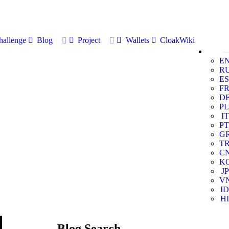
allenge
Blog
Project
Wallets
CloakWiki
E
R
ES
F
D
PL
IT
PT
G
T
C
K
JP
V
ID
HI
Blog Search