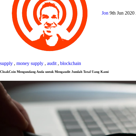
Jon
9th Jun 2020
supply
,
money supply
,
audit
,
blockchain
CloakCoin Mengundang Anda untuk Mengaudit Jumlah Total Uang Kami