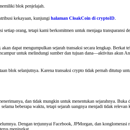
emiliki blok penjelajah.
istribusi kekayaan, kunjungi
halaman CloakCoin di cryptoID
.
 setiap orang, tetapi kami berkomitmen untuk menjaga transparansi d
dak akan dapat mengumpulkan sejarah transaksi secara lengkap. Berkat 
campur untuk melindungi sumber dan tujuan dana—aktivitas akun And
aan blok selanjutnya. Karena transaksi crypto tidak pernah ditutup unt
ang menerimanya, dan tidak mungkin untuk menentukan sejarahnya. Buka
 selama beberapa waktu, tetapi sejarah uangnya menjadi tidak relevan k
 sebelumnya. Dengan terjunnyai Facebook, JPMorgan, dan konglomerasi r
 terus meningkat.