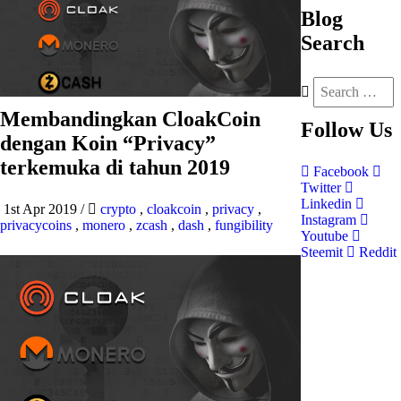
Blog
Search
Membandingkan CloakCoin
Follow
Us
dengan Koin “Privacy”
terkemuka di tahun 2019
Facebook
Twitter
Linkedin
1st Apr 2019
/
crypto
,
cloakcoin
,
privacy
,
Instagram
privacycoins
,
monero
,
zcash
,
dash
,
fungibility
Youtube
Steemit
Reddit