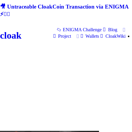
🎥 Untraceable CloakCoin Transaction via ENIGMA
⚡🕵‍♂
ENIGMA Challenge
Blog
cloak
Project
Wallets
CloakWiki