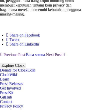
ini, pengguna mata uang kripto didorong untuk
membuat keputusan tentang koin privacy dan
bagaimana mereka memenuhi kebutuhan pengguna
masing-masing.
Share on Facebook
Tweet
Share on LinkedIn
Previous Post
Baca semua
Next Post
Explore Cloak
Donate for CloakCoin
CloakWiki
Learn
Press Releases
Get Involved
PressKit
GitHub
Contact
Privacy Policy