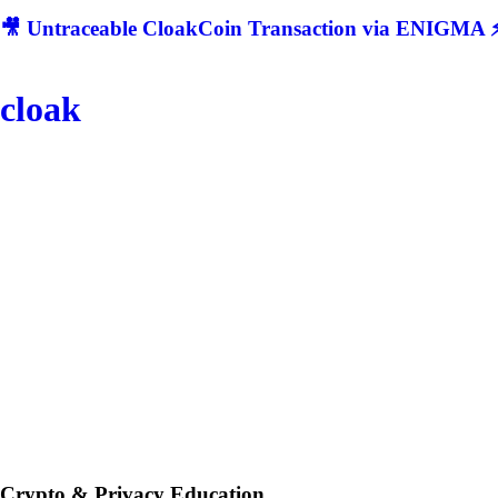
🎥 Untraceable CloakCoin Transaction via ENIGMA ⚡
cloak
Crypto & Privacy Education