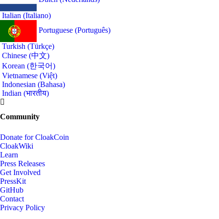
Italian (Italiano)
Portuguese (Português)
Turkish (Türkçe)
Chinese (中文)
Korean (한국어)
Vietnamese (Việt)
Indonesian (Bahasa)
Indian (भारतीय)
Community
Donate for CloakCoin
CloakWiki
Learn
Press Releases
Get Involved
PressKit
GitHub
Contact
Privacy Policy