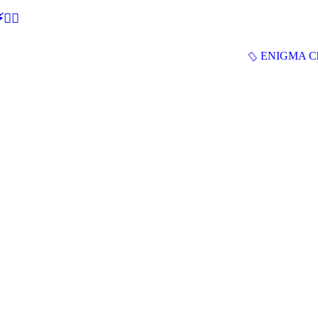
🕵‍♂
ENIGMA Ch