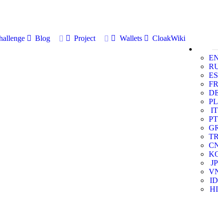
allenge
Blog
Project
Wallets
CloakWiki
E
R
ES
F
D
PL
IT
PT
G
T
C
K
JP
V
ID
HI