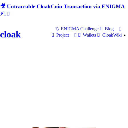
🎥 Untraceable CloakCoin Transaction via ENIGMA
⚡🕵‍♂
ENIGMA Challenge
Blog
cloak
Project
Wallets
CloakWiki