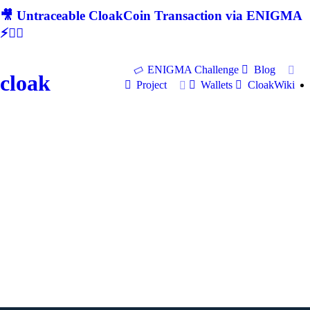
🎥 Untraceable CloakCoin Transaction via ENIGMA
⚡🕵‍♂
ENIGMA Challenge
Blog
cloak
Project
Wallets
CloakWiki