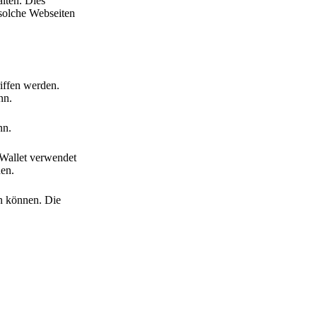
lten. Dies
 solche Webseiten
iffen werden.
nn.
nn.
 Wallet verwendet
den.
en können. Die