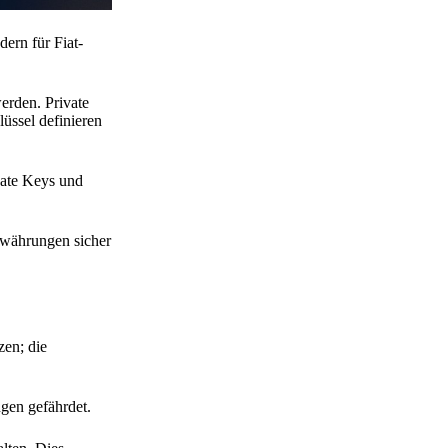
ern für Fiat-
erden. Private
lüssel definieren
vate Keys und
towährungen sicher
zen; die
gen gefährdet.