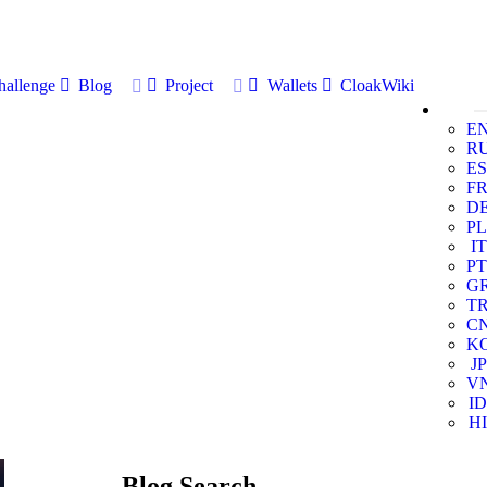
allenge
Blog
Project
Wallets
CloakWiki
E
R
ES
F
D
PL
IT
PT
G
T
C
K
JP
V
ID
HI
Blog Search