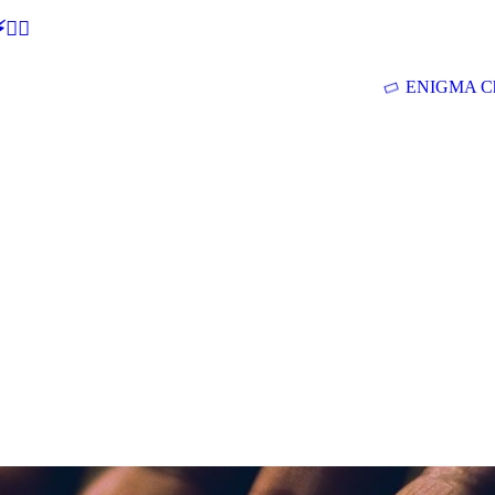
🕵‍♂
ENIGMA Ch