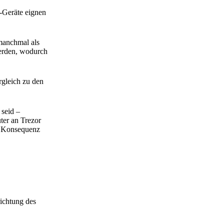
-Geräte eignen
 manchmal als
werden, wodurch
gleich zu den
 seid –
ter an Trezor
ne Konsequenz
ichtung des