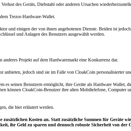
i Verlust des Geräts, Diebstahl oder anderen Ursachen wiederherzustell
uf dem Trezor-Hardware-Wallet.
ktor und einigen der von ihnen angebotenen Dienste. Beiden ist jedoc
en Schlüssel und Anlagen des Benutzers ausgewählt werden.
ein anderes Projekt auf dem Hardwaremarkt eine Konkurrenz dar.
r anbieten, jedoch sind sie im Falle von CloakCoin personalisierter un
m es seinen Benutzern ermöglicht, ihre Geräte als Hardware Wallet, di
chen können CloakCoin-Benutzer ihre alten Mobiltelefone, Computer u
en, die hier erläutert werden.
ne zusätzlichen Kosten an. Statt zusätzliche Summen für Geräte w
eit, ihr Geld zu sparen und dennoch robuste Sicherheit von der 