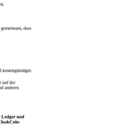
en.
h gemeinsam, dass
d kostengünstiger.
e auf der
nd anderen
ie Ledger und
CloakCoin-