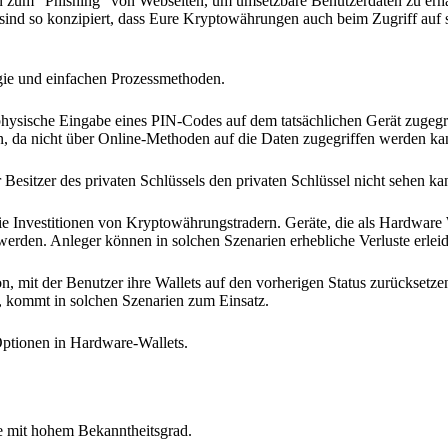
en zum "Phishing" von Webseiten, um umsetzbare Benutzerdaten zu erha
 sind so konzipiert, dass Eure Kryptowährungen auch beim Zugriff auf
gie und einfachen Prozessmethoden.
physische Eingabe eines PIN-Codes auf dem tatsächlichen Gerät zugegr
n, da nicht über Online-Methoden auf die Daten zugegriffen werden ka
 Besitzer des privaten Schlüssels den privaten Schlüssel nicht sehen ka
die Investitionen von Kryptowährungstradern. Geräte, die als Hardware
erden. Anleger können in solchen Szenarien erhebliche Verluste erlei
n, mit der Benutzer ihre Wallets auf den vorherigen Status zurücksetz
, kommt in solchen Szenarien zum Einsatz.
ptionen in Hardware-Wallets.
te mit hohem Bekanntheitsgrad.