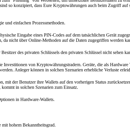
en zum "Phishing" von Webseiten, um umsetzbare Benutzerdaten zu erha
 sind so konzipiert, dass Eure Kryptowährungen auch beim Zugriff auf
gie und einfachen Prozessmethoden.
physische Eingabe eines PIN-Codes auf dem tatsächlichen Gerät zugegr
n, da nicht über Online-Methoden auf die Daten zugegriffen werden ka
 Besitzer des privaten Schlüssels den privaten Schlüssel nicht sehen ka
die Investitionen von Kryptowährungstradern. Geräte, die als Hardware
erden. Anleger können in solchen Szenarien erhebliche Verluste erlei
n, mit der Benutzer ihre Wallets auf den vorherigen Status zurücksetz
, kommt in solchen Szenarien zum Einsatz.
ptionen in Hardware-Wallets.
te mit hohem Bekanntheitsgrad.