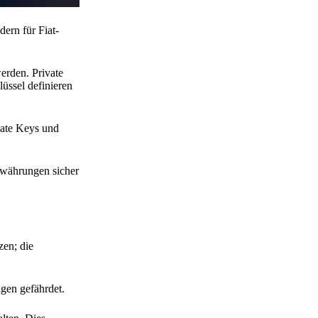
ern für Fiat-
erden. Private
lüssel definieren
vate Keys und
towährungen sicher
zen; die
gen gefährdet.