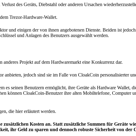
i Verlust des Geräts, Diebstahl oder anderen Ursachen wiederherzustell
uf dem Trezor-Hardware-Wallet.
ktor und einigen der von ihnen angebotenen Dienste. Beiden ist jedoc
en Schlüssel und Anlagen des Benutzers ausgewählt werden.
ein anderes Projekt auf dem Hardwaremarkt eine Konkurrenz dar.
r anbieten, jedoch sind sie im Falle von CloakCoin personalisierter un
m es seinen Benutzern ermöglicht, ihre Geräte als Hardware Wallet, di
chen können CloakCoin-Benutzer ihre alten Mobiltelefone, Computer u
en, die hier erläutert werden.
ne zusätzlichen Kosten an. Statt zusätzliche Summen für Geräte w
eit, ihr Geld zu sparen und dennoch robuste Sicherheit von der 