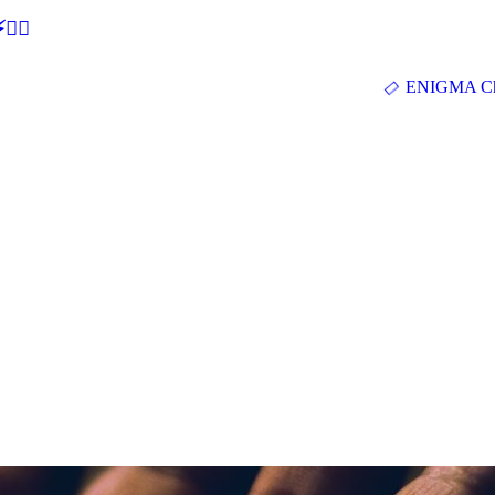
🕵‍♂
ENIGMA Ch