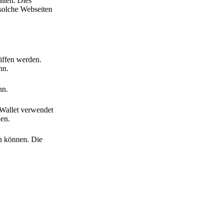
lten. Dies
 solche Webseiten
iffen werden.
nn.
nn.
 Wallet verwendet
den.
en können. Die