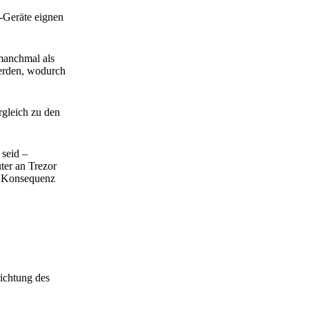
-Geräte eignen
 manchmal als
werden, wodurch
gleich zu den
 seid –
ter an Trezor
ne Konsequenz
ichtung des