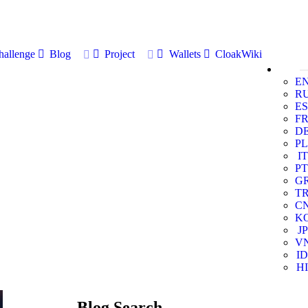
allenge
Blog
Project
Wallets
CloakWiki
E
R
ES
F
D
PL
IT
PT
G
T
C
K
JP
V
ID
HI
Blog Search