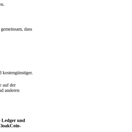
en.
h gemeinsam, dass
d kostengünstiger.
e auf der
nd anderen
ie Ledger und
CloakCoin-