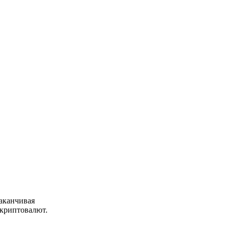
аканчивая
 криптовалют.