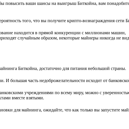
обы повысить ваши шансы на выигрыш Биткойна, вам понадобит
роятность того, что вы получите крипто-вознаграждения сети Б
дование находится в прямой конкуренции с миллионами машин,
приходят случайным образом, некоторые майнеры никогда не вид
айнинга Биткойна, достаточно для питания небольшой страны.
ии. И большая часть недоброжелательности исходит от банковск
анковскими учреждениями по всему миру, можно с уверенностью 
ктами вместе взятыми.
новки для майнинга, ожидайте, что как только вы запустите май