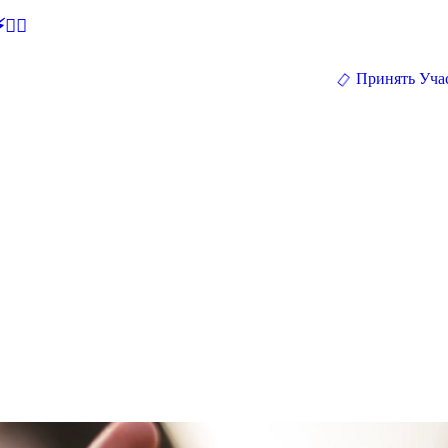
🕵‍♂
Принять Уча