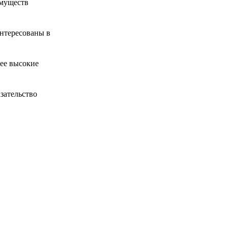
имуществ
интересованы в
лее высокие
зательство