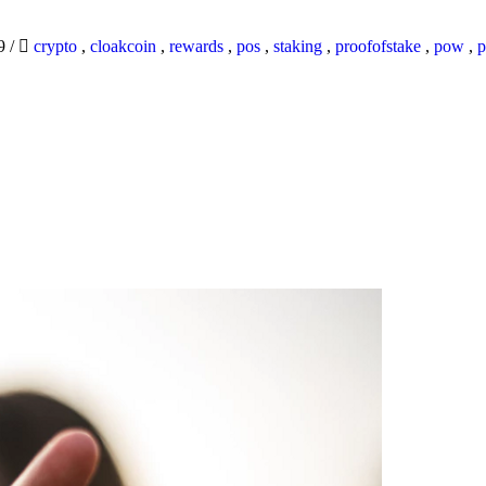
19
/
crypto
,
cloakcoin
,
rewards
,
pos
,
staking
,
proofofstake
,
pow
,
p