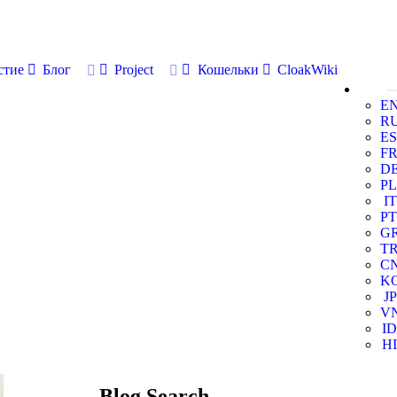
стие
Блог
Project
Кошельки
CloakWiki
E
R
ES
F
D
PL
IT
PT
G
T
C
K
JP
V
ID
HI
Blog Search