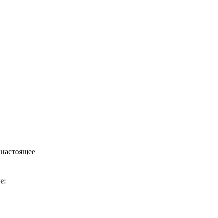
 настоящее
е: