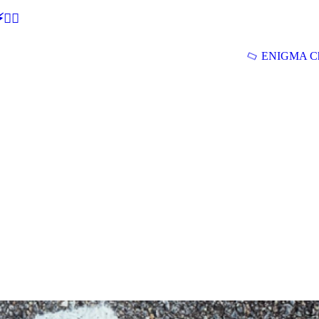
🕵‍♂
ENIGMA Ch