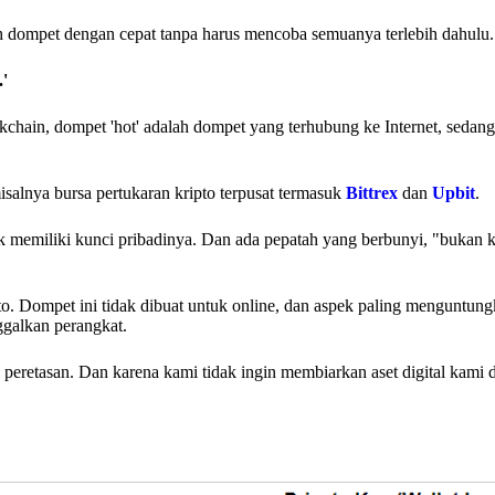
 dompet dengan cepat tanpa harus mencoba semuanya terlebih dahulu.
.'
ckchain, dompet 'hot' adalah dompet yang terhubung ke Internet, sedan
salnya bursa pertukaran kripto terpusat termasuk
Bittrex
dan
Upbit
.
emiliki kunci pribadinya. Dan ada pepatah yang berbunyi, "bukan k
pto. Dompet ini tidak dibuat untuk online, dan aspek paling menguntung
ggalkan perangkat.
eretasan. Dan karena kami tidak ingin membiarkan aset digital kami d