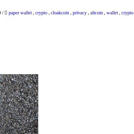
9
/
paper wallet
,
crypto
,
cloakcoin
,
privacy
,
altcoin
,
wallet
,
crypto