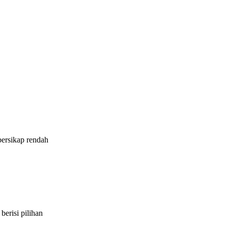
bersikap rendah
erisi pilihan