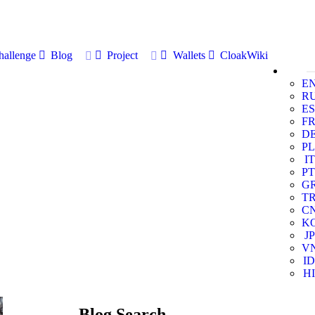
allenge
Blog
Project
Wallets
CloakWiki
E
R
ES
F
D
PL
IT
PT
G
T
C
K
JP
V
ID
HI
Blog Search