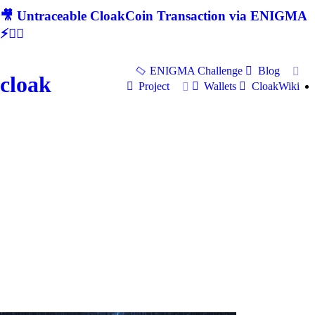
🎥 Untraceable CloakCoin Transaction via ENIGMA
⚡🕵‍♂
ENIGMA Challenge
Blog
cloak
Project
Wallets
CloakWiki