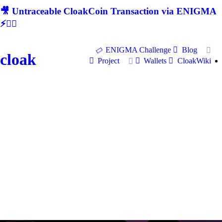
🎥 Untraceable CloakCoin Transaction via ENIGMA
⚡🕵‍♂
ENIGMA Challenge
Blog
cloak
Project
Wallets
CloakWiki