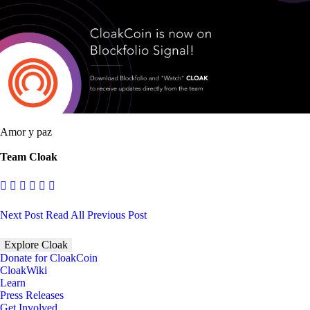
Amor y paz
Team Cloak
Next Post
Read All
Previous Post
Explore Cloak
Donate for CloakCoin
CloakWiki
Learn
Press Releases
Get Involved