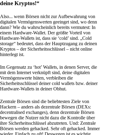
deine Kryptos!“
Also... wenn Börsen nicht zur Aufbewahrung von
digitalen Vermögenswerten geeinget sind, wo denn
dann? Wie du wahrscheinlich bereits vermutest: In
einem Hardware-Wallet. Der größte Vorteil von
Hardware-Wallets ist, dass sie ‘cold’ sind. „Cold
storage“ bedeutet, dass der Hauptzugang zu deinen
Kryptos – der Sicherheitsschlüssel – nicht online
hinterlegt ist.
Im Gegensatz zu ‘hot’ Wallets, in denen Server, die
mit dem Internet verknüpft sind, deine digitalen
Vermögenswerte hüten, verbleiben die
Sicherheitsschlüssel deiner cold wallets bzw. deiner
Hardware-Wallets in deiner Obhut.
Zentrale Börsen sind die beliebtesten Ziele von
Hackern – anders als dezentrale Börsen (DEXs:
decentralised exchanges), denn dezentrale Börsen
bewegen die Nutzer nicht dazu die Kontrolle über
ihre Sicherheitsschlüssel abzutreten. Und: Zentrale
Börsen werden gehacked. Sehr oft gehacked. Immer
wieder. Einfach zu oft! Deswegen ist es wichtig