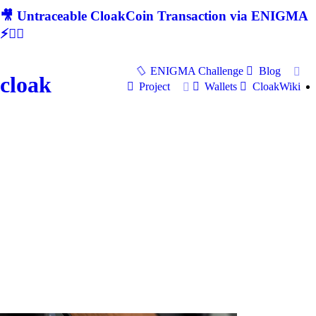
🎥 Untraceable CloakCoin Transaction via ENIGMA
⚡🕵‍♂
ENIGMA Challenge
Blog
cloak
Project
Wallets
CloakWiki